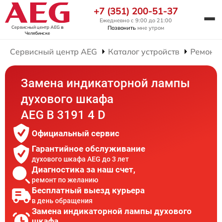
+7 (351) 200-51-37
Ежедневно с 9:00 до 21:00
Сервисный центр AEG
в
Позвонить
мне утром
Челябинске
Сервисный центр AEG
Каталог устройств
Ремонт
Замена индикаторной лампы
духового шкафа
AEG B 3191 4 D
Официальный сервис
Гарантийное обслуживание
духового шкафа AEG до 3 лет
Диагностика за наш счет,
ремонт по желанию
Бесплатный выезд курьера
в день обращения
Замена индикаторной лампы духового
шкафа