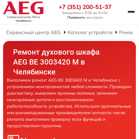
+7 (351) 200-51-37
Ежедневно с 9:00 до 21:00
Сервисный центр AEG
в
Позвонить
мне утром
Челябинске
Сервисный центр AEG
Каталог устройств
Ремонт
Ремонт духового шкафа
AEG BE 3003420 M в
Челябинске
Выполняем ремонт AEG BE 3003420 M в Челябинске с
устранением неисправностей любой сложности. Проводим
диагностику, выявляем причины поломки, заменяем
неисправные детали и восстанавливаем
работоспособность устройства. Используем оригинальные
или рекомендованные производителем запчасти, после
ремонта выполняем проверку всех функций и
предоставляем гарантию.