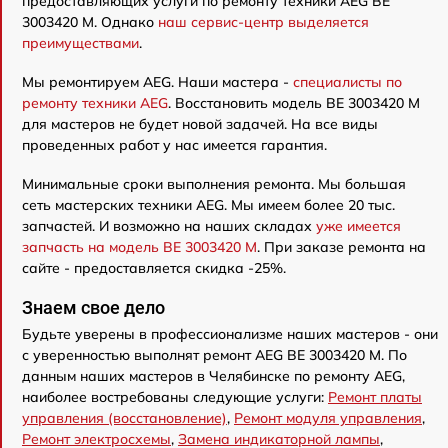
предоставляющих услуги по ремонту техники AEG BE
3003420 M. Однако
наш сервис-центр выделяется
преимуществами
.
Мы ремонтируем AEG. Наши мастера -
специалисты по
ремонту техники AEG
. Восстановить модель BE 3003420 M
для мастеров не будет новой задачей. На все виды
проведенных работ у нас имеется гарантия.
Минимальные сроки выполнения ремонта. Мы большая
сеть мастерских техники AEG. Мы имеем более 20 тыс.
запчастей. И возможно на наших складах
уже имеется
запчасть на модель BE 3003420 M
. При заказе ремонта на
сайте - предоставляется скидка -25%.
Знаем свое дело
Будьте уверены в профессионализме наших мастеров - они
с уверенностью выполнят ремонт AEG BE 3003420 M. По
данным наших мастеров в Челябинске по ремонту AEG,
наиболее востребованы следующие услуги:
Ремонт платы
управления (восстановление)
,
Ремонт модуля управления
,
Ремонт электросхемы
,
Замена индикаторной лампы
,