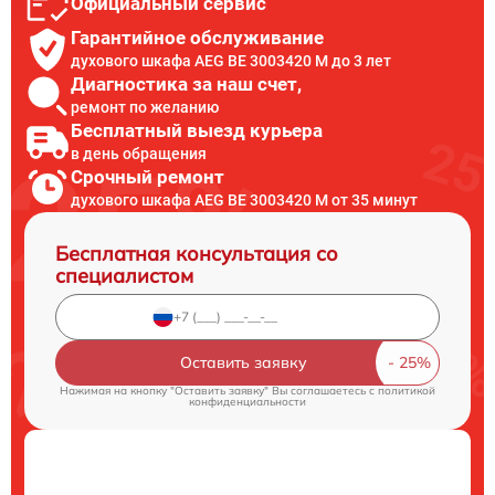
Официальный сервис
Гарантийное обслуживание
духового шкафа AEG BE 3003420 M до 3 лет
Диагностика за наш счет,
ремонт по желанию
Бесплатный выезд курьера
в день обращения
Срочный ремонт
духового шкафа AEG BE 3003420 M от 35 минут
Бесплатная консультация со
специалистом
Оставить заявку
Нажимая на кнопку "Оставить заявку" Вы соглашаетесь c
политикой
конфиденциальности