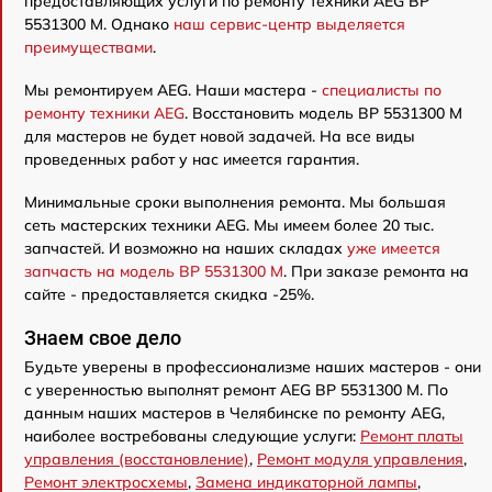
предоставляющих услуги по ремонту техники AEG BP
5531300 M. Однако
наш сервис-центр выделяется
преимуществами
.
Мы ремонтируем AEG. Наши мастера -
специалисты по
ремонту техники AEG
. Восстановить модель BP 5531300 M
для мастеров не будет новой задачей. На все виды
проведенных работ у нас имеется гарантия.
Минимальные сроки выполнения ремонта. Мы большая
сеть мастерских техники AEG. Мы имеем более 20 тыс.
запчастей. И возможно на наших складах
уже имеется
запчасть на модель BP 5531300 M
. При заказе ремонта на
сайте - предоставляется скидка -25%.
Знаем свое дело
Будьте уверены в профессионализме наших мастеров - они
с уверенностью выполнят ремонт AEG BP 5531300 M. По
данным наших мастеров в Челябинске по ремонту AEG,
наиболее востребованы следующие услуги:
Ремонт платы
управления (восстановление)
,
Ремонт модуля управления
,
Ремонт электросхемы
,
Замена индикаторной лампы
,