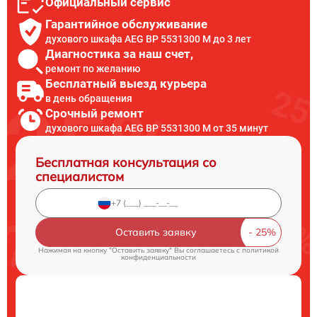
Официальный сервис
Гарантийное обслуживание
духового шкафа AEG BP 5531300 M до 3 лет
Диагностика за наш счет,
ремонт по желанию
Бесплатный выезд курьера
в день обращения
Срочный ремонт
духового шкафа AEG BP 5531300 M от 35 минут
Бесплатная консультация со
специалистом
Оставить заявку
Нажимая на кнопку "Оставить заявку" Вы соглашаетесь c
политикой
конфиденциальности