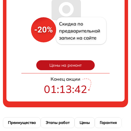
Скидка по
-20%
предварительной
записи на сайте
Цены на ремонт
Конец акции
01:13:41
Преимущества
Этапы работ
Цены
Гарантия
М