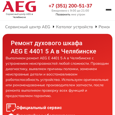
+7 (351) 200-51-37
Ежедневно с 9:00 до 21:00
Сервисный центр AEG
в
Позвонить
мне утром
Челябинске
Сервисный центр AEG
Каталог устройств
Ремонт
Ремонт духового шкафа
AEG E 4401 5 A в Челябинске
Выполняем ремонт AEG E 4401 5 A в Челябинске с
устранением неисправностей любой сложности. Проводим
диагностику, выявляем причины поломки, заменяем
неисправные детали и восстанавливаем
работоспособность устройства. Используем оригинальные
или рекомендованные производителем запчасти, после
ремонта выполняем проверку всех функций и
предоставляем гарантию.
Официальный сервис