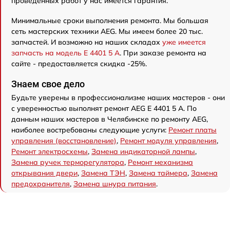
проведенных работ у нас имеется гарантия.
Минимальные сроки выполнения ремонта. Мы большая
сеть мастерских техники AEG. Мы имеем более 20 тыс.
запчастей. И возможно на наших складах
уже имеется
запчасть на модель E 4401 5 A
. При заказе ремонта на
сайте - предоставляется скидка -25%.
Знаем свое дело
Будьте уверены в профессионализме наших мастеров - они
с уверенностью выполнят ремонт AEG E 4401 5 A. По
данным наших мастеров в Челябинске по ремонту AEG,
наиболее востребованы следующие услуги:
Ремонт платы
управления (восстановление)
,
Ремонт модуля управления
,
Ремонт электросхемы
,
Замена индикаторной лампы
,
Замена ручек терморегулятора
,
Ремонт механизма
открывания двери
,
Замена ТЭН
,
Замена таймера
,
Замена
предохранителя
,
Замена шнура питания
.