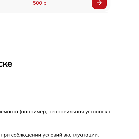
500 р
1200 р
500 р
700 р
ске
500 р
900 р
1500 р
ремонта (например, неправильная установка
 при соблюдении условий эксплуатации.