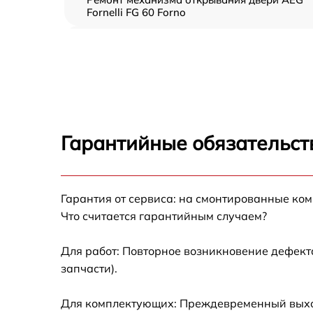
Fornelli FG 60 Forno
Замена ТЭН AEG Fornelli FG 60 Forno
Замена таймера AEG Fornelli FG 60 Forno
Замена предохранителя AEG Fornelli FG 60
Forno
Гарантийные обязательст
Замена шнура питания AEG Fornelli FG 60
Forno
Замена термодатчика AEG Fornelli FG 60
Гарантия от сервиса: на смонтированные ко
Forno
Что считается гарантийным случаем?
Замена панели управления AEG Fornelli FG
60 Forno
Для работ: Повторное возникновение дефект
запчасти).
Для комплектующих: Преждевременный выход 