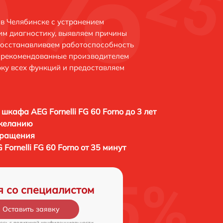
 в Челябинске с устранением
м диагностику, выявляем причины
восстанавливаем работоспособность
и рекомендованные производителем
рку всех функций и предоставляем
 шкафа AEG Fornelli FG 60 Forno до 3 лет
 желанию
бращения
Fornelli FG 60 Forno от 35 минут
я со специалистом
Оставить заявку
есь c
политикой конфиденциальности