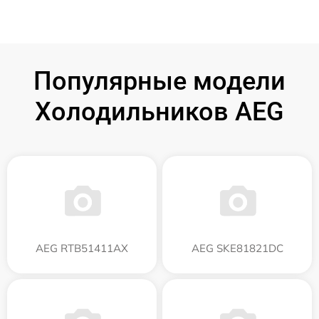
Популярные модели
Холодильников AEG
AEG RTB51411AX
AEG SKE81821DC