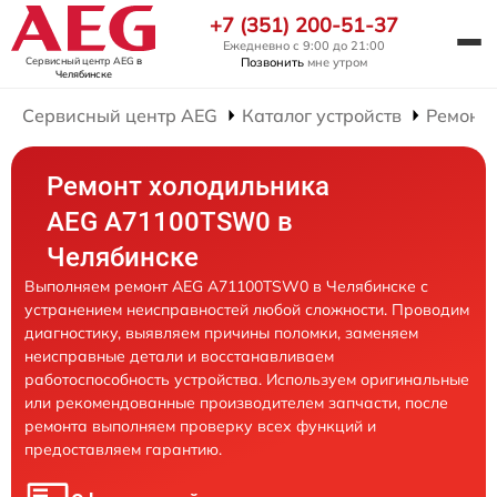
+7 (351) 200-51-37
Ежедневно с 9:00 до 21:00
Сервисный центр AEG
в
Позвонить
мне утром
Челябинске
Сервисный центр AEG
Каталог устройств
Ремонт
Ремонт холодильника
AEG A71100TSW0 в
Челябинске
Выполняем ремонт AEG A71100TSW0 в Челябинске с
устранением неисправностей любой сложности. Проводим
диагностику, выявляем причины поломки, заменяем
неисправные детали и восстанавливаем
работоспособность устройства. Используем оригинальные
или рекомендованные производителем запчасти, после
ремонта выполняем проверку всех функций и
предоставляем гарантию.