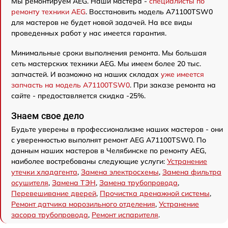
Мы ремонтируем AEG. Наши мастера -
специалисты по
ремонту техники AEG
. Восстановить модель A71100TSW0
для мастеров не будет новой задачей. На все виды
проведенных работ у нас имеется гарантия.
Минимальные сроки выполнения ремонта. Мы большая
сеть мастерских техники AEG. Мы имеем более 20 тыс.
запчастей. И возможно на наших складах
уже имеется
запчасть на модель A71100TSW0
. При заказе ремонта на
сайте - предоставляется скидка -25%.
Знаем свое дело
Будьте уверены в профессионализме наших мастеров - они
с уверенностью выполнят ремонт AEG A71100TSW0. По
данным наших мастеров в Челябинске по ремонту AEG,
наиболее востребованы следующие услуги:
Устранение
утечки хладагента
,
Замена электросхемы
,
Замена фильтра
осушителя
,
Замена ТЭН
,
Замена трубопровода
,
Перевешивание дверей
,
Прочистка дренажной системы
,
Ремонт датчика морозильного отделения
,
Устранение
засора трубопровода
,
Ремонт испарителя
.