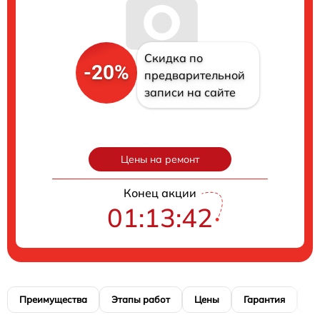
Скидка по
-20%
предварительной
записи на сайте
Цены на ремонт
Конец акции
01:13:41
Преимущества
Этапы работ
Цены
Гарантия
М