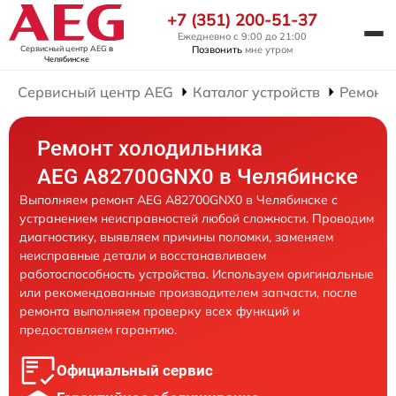
+7 (351) 200-51-37
Ежедневно с 9:00 до 21:00
Сервисный центр AEG
в
Позвонить
мне утром
Челябинске
Сервисный центр AEG
Каталог устройств
Ремонт
Ремонт холодильника
AEG A82700GNX0 в Челябинске
Выполняем ремонт AEG A82700GNX0 в Челябинске с
устранением неисправностей любой сложности. Проводим
диагностику, выявляем причины поломки, заменяем
неисправные детали и восстанавливаем
работоспособность устройства. Используем оригинальные
или рекомендованные производителем запчасти, после
ремонта выполняем проверку всех функций и
предоставляем гарантию.
Официальный сервис