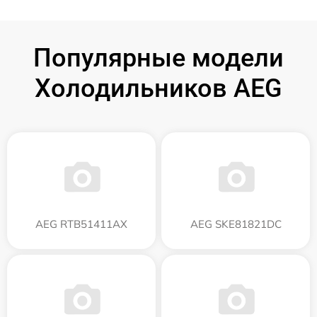
Популярные модели
Холодильников AEG
AEG RTB51411AX
AEG SKE81821DC