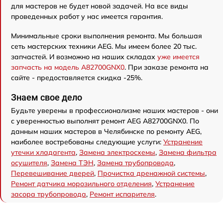
для мастеров не будет новой задачей. На все виды
проведенных работ у нас имеется гарантия.
Минимальные сроки выполнения ремонта. Мы большая
сеть мастерских техники AEG. Мы имеем более 20 тыс.
запчастей. И возможно на наших складах
уже имеется
запчасть на модель A82700GNX0
. При заказе ремонта на
сайте - предоставляется скидка -25%.
Знаем свое дело
Будьте уверены в профессионализме наших мастеров - они
с уверенностью выполнят ремонт AEG A82700GNX0. По
данным наших мастеров в Челябинске по ремонту AEG,
наиболее востребованы следующие услуги:
Устранение
утечки хладагента
,
Замена электросхемы
,
Замена фильтра
осушителя
,
Замена ТЭН
,
Замена трубопровода
,
Перевешивание дверей
,
Прочистка дренажной системы
,
Ремонт датчика морозильного отделения
,
Устранение
засора трубопровода
,
Ремонт испарителя
.