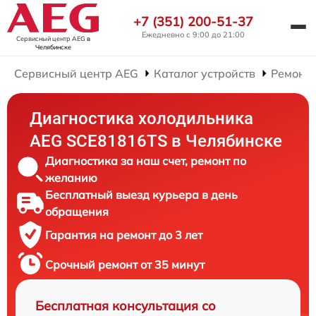
+7 (351) 200-51-37
Ежедневно с 9:00 до 21:00
Сервисный центр AEG
в
Челябинске
Сервисный центр AEG
Каталог устройств
Ремонт
Диагностика холодильника
AEG SCE81816TS в Челябинске
Диагностика за наш счет, ремонт по
желанию
Бесплатный выезд курьера в день
обращения
Гарантия на ремонт до 3 лет
Срочный ремонт от 35 минут
Бесплатная консультация со