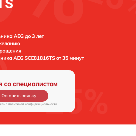
TS
ника AEG до 3 лет
 желанию
бращения
ьника
AEG SCE81816TS от 35 минут
я со специалистом
Оставить заявку
есь c
политикой конфиденциальности