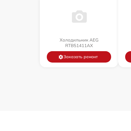
Холодильник AEG
RTB51411AX
Заказать ремонт