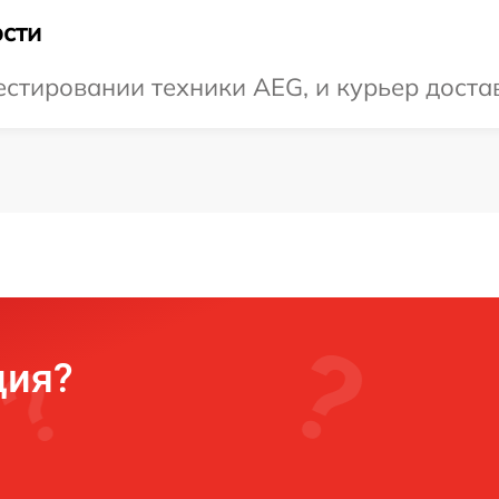
сти
тировании техники AEG, и курьер достав
ция?