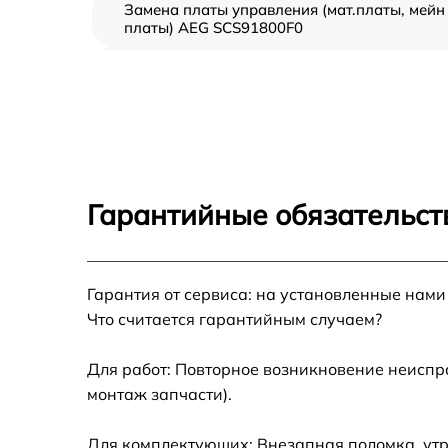
Замена платы управления (мат.платы, мейн
платы) AEG SCS91800F0
Ремонт/замена датчика температуры AEG
SCS91800F0
Замена термостата AEG SCS91800F0
Замена усилителей AEG SCS91800F0
Гарантийные обязательст
Замена таймера AEG SCS91800F0
Гарантия от сервиса: на установленные нами
Замена электросхемы AEG SCS91800F0
Что считается гарантийным случаем?
Ремонт испарителя AEG SCS91800F0
Для работ: Повторное возникновение неиспр
монтаж запчасти).
Устранение засора трубопровода AEG
SCS91800F0
Для комплектующих: Внезапная поломка, утр