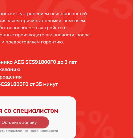
бинске с устранением неисправностей
выявляем причины поломки, заменяем
ботоспособность устройства.
анные производителем запчасти, после
 и предоставляем гарантию.
ника AEG SCS91800F0 до 3 лет
 желанию
бращения
CS91800F0 от 35 минут
я со специалистом
Оставить заявку
есь c
политикой конфиденциальности