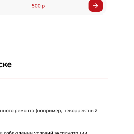
500 р
650 р
500 р
650 р
ске
710 р
590 р
650 р
енного ремонта (например, некорректный
800 р
и соблюдении условий эксплуатации.