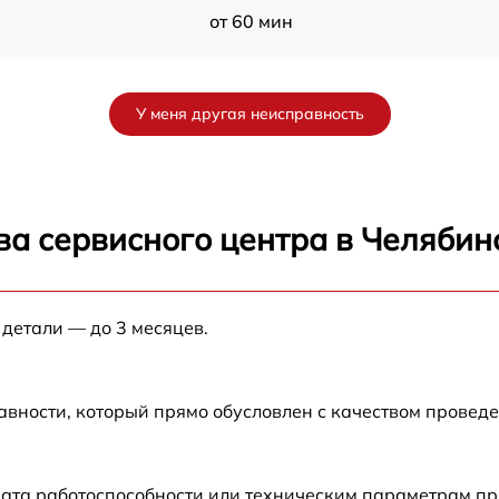
от 60 мин
от 60 мин
У меня другая неисправность
от 60 мин
от 60 мин
ва сервисного центра в Челябин
от 60 мин
 детали — до 3 месяцев.
от 60 мин
от 60 мин
авности, который прямо обусловлен с качеством провед
от 60 мин
ата работоспособности или техническим параметрам пр