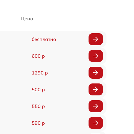
Цена
бесплатно
600 р
1290 р
500 р
550 р
590 р