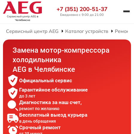
+7 (351) 200-51-37
Ежедневно с 9:00 до 21:00
Сервисный центр AEG
в
Челябинске
Сервисный центр AEG
Каталог устройств
Ремонт
Замена мотор-компрессора
холодильника
AEG в Челябинске
Официальный сервис
Гарантийное обслуживание
до 3 лет
Диагностика за наш счет,
ремонт по желанию
Бесплатный выезд курьера
в день обращения
Срочный ремонт
от 35 минут