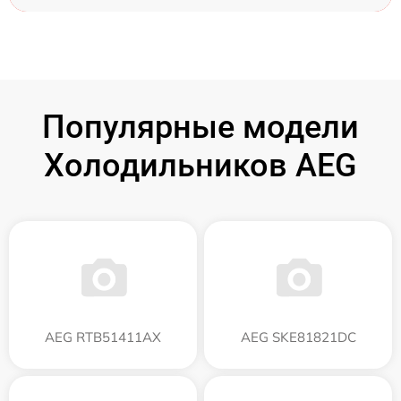
Популярные модели
Холодильников AEG
AEG RTB51411AX
AEG SKE81821DC