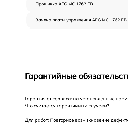
Прошивка AEG MC 1762 EB
Замена платы управления AEG MC 1762 EB
Ремонт платы управления (восстановление)
AEG MC 1762 EB
Замена датчиков AEG MC 1762 EB
Замена вентилятора AEG MC 1762 EB
Гарантийные обязательст
Ремонт магнетрона AEG MC 1762 EB
Гарантия от сервиса: на установленные нами
Ремонт волновода AEG MC 1762 EB
Что считается гарантийным случаем?
Ремонт переключателей режимов AEG MC
1762 EB
Для работ: Повторное возникновение дефект