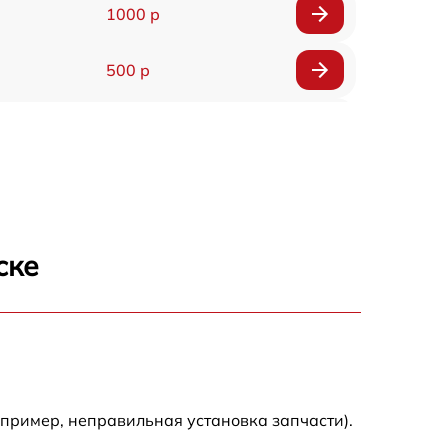
1000 р
500 р
500 р
450 р
500 р
ске
500 р
500 р
500 р
апример, неправильная установка запчасти).