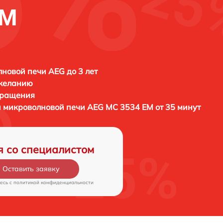
EM
новой печи AEG до 3 лет
 желанию
бращения
и микроволновой печи
AEG MC 3534 EM от 35 минут
я со специалистом
Оставить заявку
есь c
политикой конфиденциальности