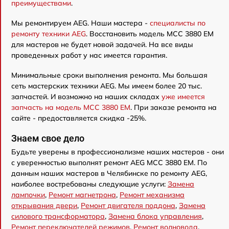
преимуществами
.
Мы ремонтируем AEG. Наши мастера -
специалисты по
ремонту техники AEG
. Восстановить модель MCC 3880 EM
для мастеров не будет новой задачей. На все виды
проведенных работ у нас имеется гарантия.
Минимальные сроки выполнения ремонта. Мы большая
сеть мастерских техники AEG. Мы имеем более 20 тыс.
запчастей. И возможно на наших складах
уже имеется
запчасть на модель MCC 3880 EM
. При заказе ремонта на
сайте - предоставляется скидка -25%.
Знаем свое дело
Будьте уверены в профессионализме наших мастеров - они
с уверенностью выполнят ремонт AEG MCC 3880 EM. По
данным наших мастеров в Челябинске по ремонту AEG,
наиболее востребованы следующие услуги:
Замена
лампочки
,
Ремонт магнетрона
,
Ремонт механизма
открывания двери
,
Ремонт двигателя поддона
,
Замена
силового трансформатора
,
Замена блока управления
,
Ремонт переключателей режимов
,
Ремонт волновода
,