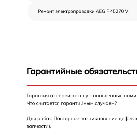
Ремонт электропроводки AEG F 45270 VI
Замена шнура питания AEG F 45270 VI
Корпусный ремонт (замена резинок,
креплений, кнопок) AEG F 45270 VI
Ремонт платы управления (восстановление)
AEG F 45270 VI
Гарантийные обязательст
Замена заливного клапана AEG F 45270 VI
Гарантия от сервиса: на установленные нами
Замена панели управления AEG F 45270 VI
Что считается гарантийным случаем?
Замена расходомера AEG F 45270 VI
Для работ: Повторное возникновение дефект
запчасти).
Замена разбрызгивателя AEG F 45270 VI