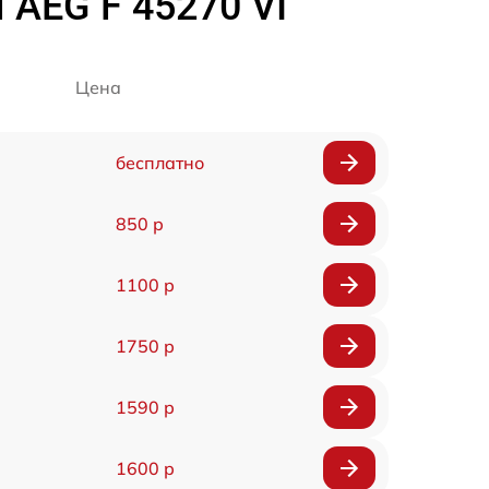
AEG F 45270 VI
Цена
бесплатно
850 р
1100 р
1750 р
1590 р
1600 р