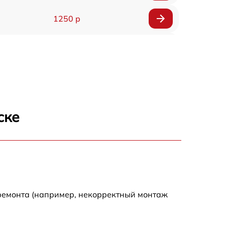
1250 р
1000 р
850 р
2590 р
ске
1550 р
1550 р
1600 р
 ремонта (например, некорректный монтаж
750 р