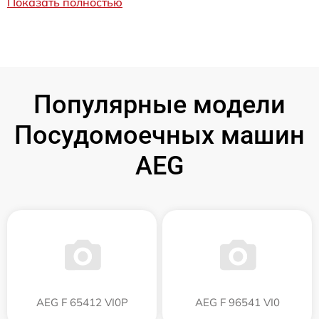
Показать полностью
Популярные модели
Посудомоечных машин
AEG
AEG F 65412 VI0P
AEG F 96541 VI0