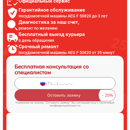
Официальный сервис
Гарантийное обслуживание
посудомоечной машины AEG F 50820 до 3 лет
Диагностика за наш счет,
ремонт по желанию
Бесплатный выезд курьера
в день обращения
Срочный ремонт
посудомоечной машины AEG F 50820 от 35 минут
Бесплатная консультация со
специалистом
Оставить заявку
Нажимая на кнопку "Оставить заявку" Вы соглашаетесь c
политикой
конфиденциальности