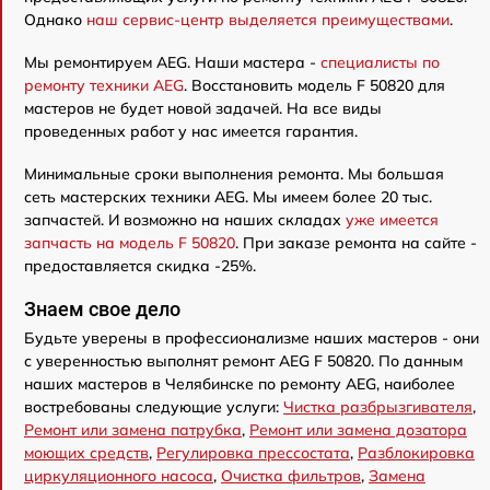
Однако
наш сервис-центр выделяется преимуществами
.
Мы ремонтируем AEG. Наши мастера -
специалисты по
ремонту техники AEG
. Восстановить модель F 50820 для
мастеров не будет новой задачей. На все виды
проведенных работ у нас имеется гарантия.
Минимальные сроки выполнения ремонта. Мы большая
сеть мастерских техники AEG. Мы имеем более 20 тыс.
запчастей. И возможно на наших складах
уже имеется
запчасть на модель F 50820
. При заказе ремонта на сайте -
предоставляется скидка -25%.
Знаем свое дело
Будьте уверены в профессионализме наших мастеров - они
с уверенностью выполнят ремонт AEG F 50820. По данным
наших мастеров в Челябинске по ремонту AEG, наиболее
востребованы следующие услуги:
Чистка разбрызгивателя
,
Ремонт или замена патрубка
,
Ремонт или замена дозатора
моющих средств
,
Регулировка прессостата
,
Разблокировка
циркуляционного насоса
,
Очистка фильтров
,
Замена