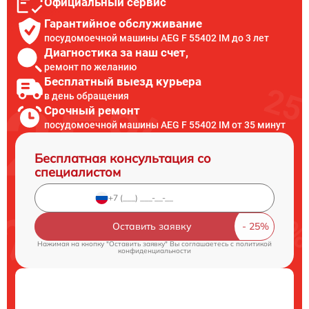
Официальный сервис
Гарантийное обслуживание
посудомоечной машины AEG F 55402 IM до 3 лет
Диагностика за наш счет,
ремонт по желанию
Бесплатный выезд курьера
в день обращения
Срочный ремонт
посудомоечной машины AEG F 55402 IM от 35 минут
Бесплатная консультация со
специалистом
Оставить заявку
Нажимая на кнопку "Оставить заявку" Вы соглашаетесь c
политикой
конфиденциальности