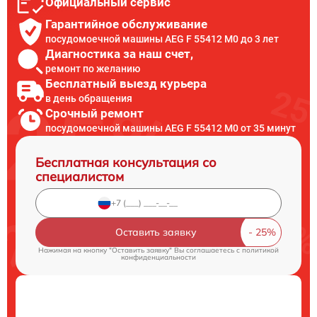
Официальный сервис
Гарантийное обслуживание
посудомоечной машины AEG F 55412 M0 до 3 лет
Диагностика за наш счет,
ремонт по желанию
Бесплатный выезд курьера
в день обращения
Срочный ремонт
посудомоечной машины AEG F 55412 M0 от 35 минут
Бесплатная консультация со
специалистом
Оставить заявку
Нажимая на кнопку "Оставить заявку" Вы соглашаетесь c
политикой
конфиденциальности