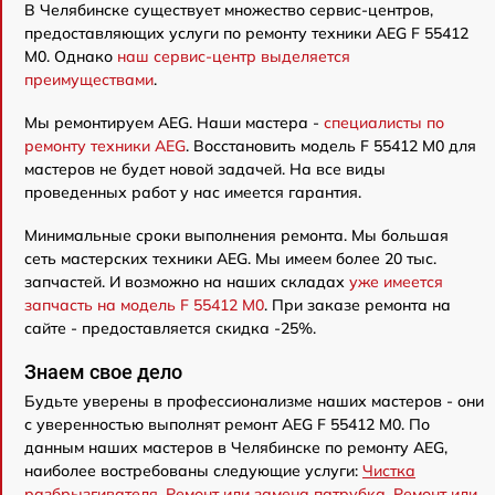
В Челябинске существует множество сервис-центров,
предоставляющих услуги по ремонту техники AEG F 55412
M0. Однако
наш сервис-центр выделяется
преимуществами
.
Мы ремонтируем AEG. Наши мастера -
специалисты по
ремонту техники AEG
. Восстановить модель F 55412 M0 для
мастеров не будет новой задачей. На все виды
проведенных работ у нас имеется гарантия.
Минимальные сроки выполнения ремонта. Мы большая
сеть мастерских техники AEG. Мы имеем более 20 тыс.
запчастей. И возможно на наших складах
уже имеется
запчасть на модель F 55412 M0
. При заказе ремонта на
сайте - предоставляется скидка -25%.
Знаем свое дело
Будьте уверены в профессионализме наших мастеров - они
с уверенностью выполнят ремонт AEG F 55412 M0. По
данным наших мастеров в Челябинске по ремонту AEG,
наиболее востребованы следующие услуги:
Чистка
разбрызгивателя
,
Ремонт или замена патрубка
,
Ремонт или