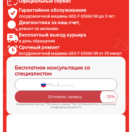
Официальный сервис
Гарантийное обслуживание
посудомоечной машины AEG F 65060 IW до 3 лет
Диагностика за наш счет,
ремонт по желанию
Бесплатный выезд курьера
в день обращения
Срочный ремонт
посудомоечной машины AEG F 65060 IW от 35 минут
Бесплатная консультация со
специалистом
Оставить заявку
Нажимая на кнопку "Оставить заявку" Вы соглашаетесь c
политикой
конфиденциальности