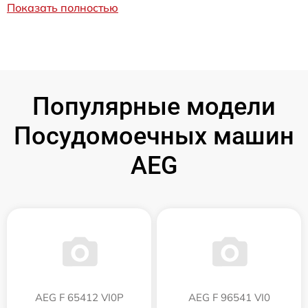
Показать полностью
Популярные модели
Посудомоечных машин
AEG
AEG F 65412 VI0P
AEG F 96541 VI0