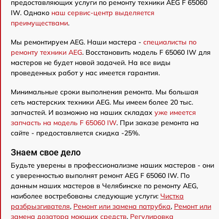
предоставляющих услуги по ремонту техники AEG F 65060
IW. Однако
наш сервис-центр выделяется
преимуществами
.
Мы ремонтируем AEG. Наши мастера -
специалисты по
ремонту техники AEG
. Восстановить модель F 65060 IW для
мастеров не будет новой задачей. На все виды
проведенных работ у нас имеется гарантия.
Минимальные сроки выполнения ремонта. Мы большая
сеть мастерских техники AEG. Мы имеем более 20 тыс.
запчастей. И возможно на наших складах
уже имеется
запчасть на модель F 65060 IW
. При заказе ремонта на
сайте - предоставляется скидка -25%.
Знаем свое дело
Будьте уверены в профессионализме наших мастеров - они
с уверенностью выполнят ремонт AEG F 65060 IW. По
данным наших мастеров в Челябинске по ремонту AEG,
наиболее востребованы следующие услуги:
Чистка
разбрызгивателя
,
Ремонт или замена патрубка
,
Ремонт или
замена дозатора моющих средств
,
Регулировка