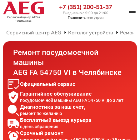
+7 (351) 200-51-37
Ежедневно с 9:00 до 21:00
Сервисный центр AEG
в
Позвонить
мне утром
Челябинске
Сервисный центр AEG
Каталог устройств
Ремонт
Ремонт посудомоечной
машины
AEG FA 54750 VI в Челябинске
Официальный сервис
Гарантийное обслуживание
посудомоечной машины AEG FA 54750 VI до 3 лет
Диагностика за наш счет,
ремонт по желанию
Бесплатный выезд курьера
в день обращения
Срочный ремонт
посудомоечной машины AEG FA 54750 VI от 35 минут