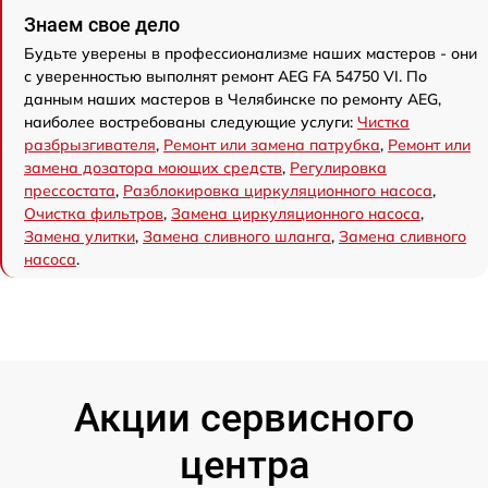
Знаем свое дело
Будьте уверены в профессионализме наших мастеров - они
с уверенностью выполнят ремонт AEG FA 54750 VI. По
данным наших мастеров в Челябинске по ремонту AEG,
наиболее востребованы следующие услуги:
Чистка
разбрызгивателя
,
Ремонт или замена патрубка
,
Ремонт или
замена дозатора моющих средств
,
Регулировка
прессостата
,
Разблокировка циркуляционного насоса
,
Очистка фильтров
,
Замена циркуляционного насоса
,
Замена улитки
,
Замена сливного шланга
,
Замена сливного
насоса
.
Акции сервисного
центра