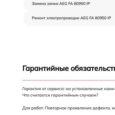
Замена замка AEG FA 80950 IP
Ремонт электропроводки AEG FA 80950 IP
Замена шнура питания AEG FA 80950 IP
Корпусный ремонт (замена резинок,
креплений, кнопок) AEG FA 80950 IP
Ремонт платы управления (восстановление)
AEG FA 80950 IP
Гарантийные обязательст
Замена заливного клапана AEG FA 80950 I
Гарантия от сервиса: на установленные нами
Замена панели управления AEG FA 80950 I
Что считается гарантийным случаем?
Замена расходомера AEG FA 80950 IP
Для работ: Повторное проявление дефекта, 