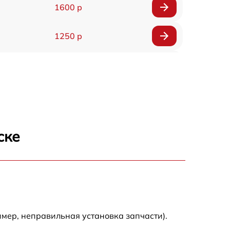
1600 р
1250 р
1000 р
850 р
2590 р
ске
1550 р
1550 р
1600 р
мер, неправильная установка запчасти).