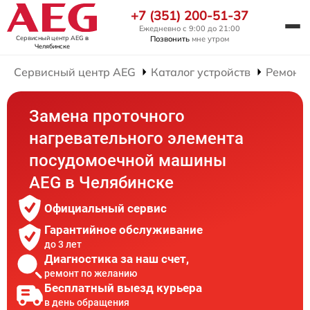
+7 (351) 200-51-37
Ежедневно с 9:00 до 21:00
Сервисный центр AEG
в
Позвонить
мне утром
Челябинске
Сервисный центр AEG
Каталог устройств
Ремонт
Замена проточного
нагревательного элемента
посудомоечной машины
AEG в Челябинске
Официальный сервис
Гарантийное обслуживание
до 3 лет
Диагностика за наш счет,
ремонт по желанию
Бесплатный выезд курьера
в день обращения