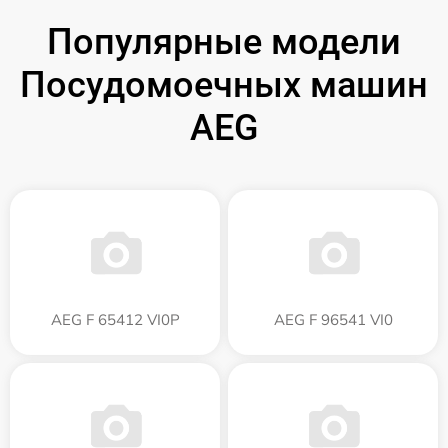
Популярные модели
Посудомоечных машин
AEG
AEG F 65412 VI0P
AEG F 96541 VI0