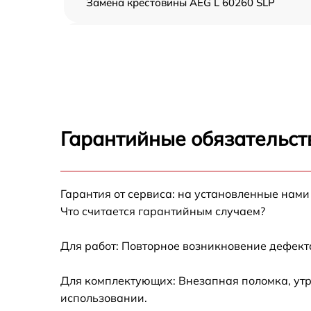
Замена крестовины AEG L 60260 SLP
Корпусный ремонт (замена резинок,
креплений, кнопок) AEG L 60260 SLP
Ремонт платы управления (восстановление)
AEG L 60260 SLP
Замена блока управления AEG L 60260 SLP
Гарантийные обязательст
Ремонт/замена датчика температуры AEG L
60260 SLP
Гарантия от сервиса: на установленные нами
Замена УБЛ AEG L 60260 SLP
Что считается гарантийным случаем?
Замена циркуляционного насоса AEG L
60260 SLP
Для работ: Повторное возникновение дефект
Замена сливного шланга AEG L 60260 SLP
Для комплектующих: Внезапная поломка, утр
использовании.