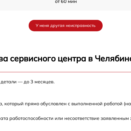
от 60 мин
от 60 мин
У меня другая неисправность
от 60 мин
от 60 мин
ва сервисного центра в Челябин
от 60 мин
 детали — до 3 месяцев.
от 60 мин
от 60 мин
а, который прямо обусловлен с выполненной работой (н
от 60 мин
ата работоспособности или несоответствие заявленным