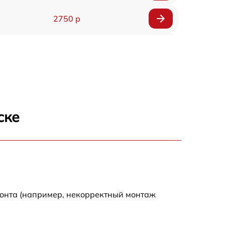
2750 р
850 р
2450 р
1800 р
ске
1100 р
1100 р
1800 р
монта (например, некорректный монтаж
1000 р