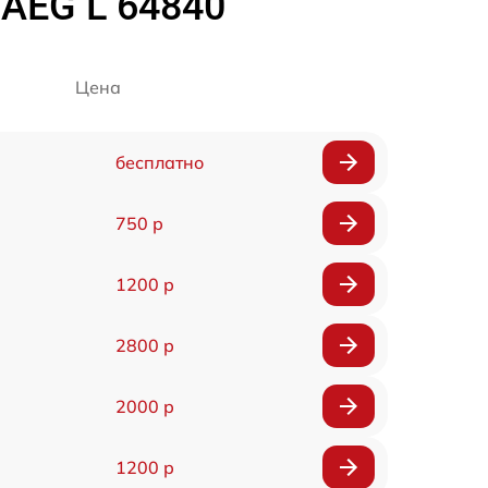
AEG L 64840
Цена
бесплатно
750 р
1200 р
2800 р
2000 р
1200 р