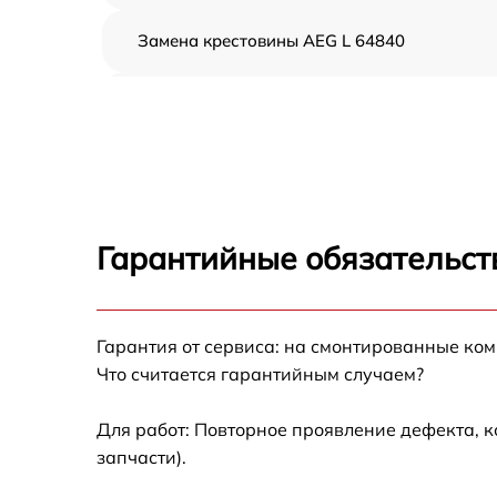
Замена крестовины AEG L 64840
Корпусный ремонт (замена резинок,
креплений, кнопок) AEG L 64840
Ремонт платы управления (восстановление)
AEG L 64840
Замена блока управления AEG L 64840
Гарантийные обязательст
Ремонт/замена датчика температуры AEG L
64840
Гарантия от сервиса: на смонтированные ко
Замена УБЛ AEG L 64840
Что считается гарантийным случаем?
Замена циркуляционного насоса AEG L
64840
Для работ: Повторное проявление дефекта, 
запчасти).
Замена сливного шланга AEG L 64840