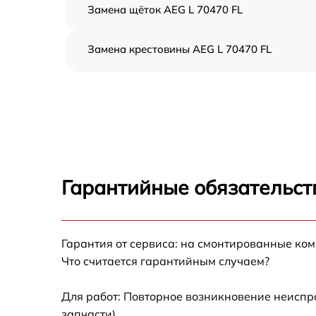
Замена щёток AEG L 70470 FL
Замена крестовины AEG L 70470 FL
Корпусный ремонт (замена резинок,
креплений, кнопок) AEG L 70470 FL
Ремонт платы управления (восстановление)
AEG L 70470 FL
Замена блока управления AEG L 70470 FL
Гарантийные обязательст
Ремонт/замена датчика температуры AEG L
70470 FL
Гарантия от сервиса: на смонтированные ко
Замена УБЛ AEG L 70470 FL
Что считается гарантийным случаем?
Замена циркуляционного насоса AEG L
70470 FL
Для работ: Повторное возникновение неиспр
запчасти).