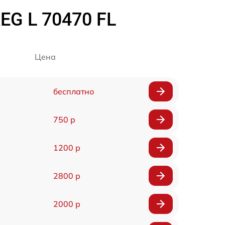
G L 70470 FL
Цена
бесплатно
750 р
1200 р
2800 р
2000 р