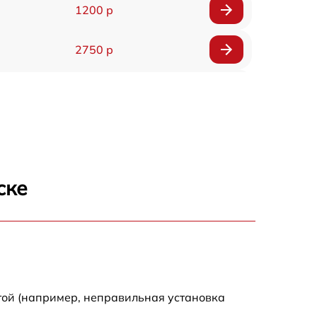
1200 р
2750 р
850 р
2450 р
1800 р
ске
1100 р
1100 р
1800 р
той (например, неправильная установка