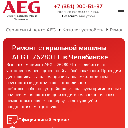
+7 (351) 200-51-37
Ежедневно с 9:00 до 21:00
Сервисный центр AEG
в
Позвонить
мне утром
Челябинске
Сервисный центр AEG
Каталог устройств
Ремонт
Ремонт стиральной машины
AEG L 76280 FL в Челябинске
Выполняем ремонт AEG L 76280 FL в Челябинске с
устранением неисправностей любой сложности. Проводим
диагностику, выявляем причины поломки, заменяем
неисправные детали и восстанавливаем
работоспособность устройства. Используем оригинальные
или рекомендованные производителем запчасти, после
ремонта выполняем проверку всех функций и
предоставляем гарантию.
Официальный сервис