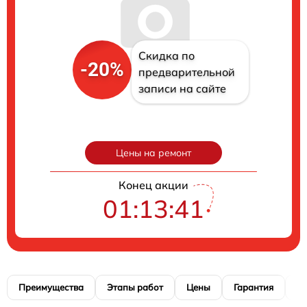
Скидка по
-20%
предварительной
записи на сайте
Цены на ремонт
Конец акции
01:13:40
Преимущества
Этапы работ
Цены
Гарантия
М