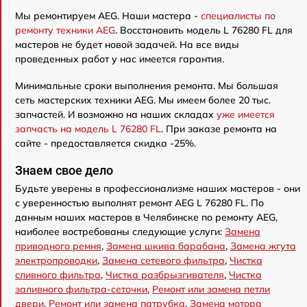
Мы ремонтируем AEG. Наши мастера -
специалисты по
ремонту техники AEG
. Восстановить модель L 76280 FL для
мастеров не будет новой задачей. На все виды
проведенных работ у нас имеется гарантия.
Минимальные сроки выполнения ремонта. Мы большая
сеть мастерских техники AEG. Мы имеем более 20 тыс.
запчастей. И возможно на наших складах
уже имеется
запчасть на модель L 76280 FL
. При заказе ремонта на
сайте - предоставляется скидка -25%.
Знаем свое дело
Будьте уверены в профессионализме наших мастеров - они
с уверенностью выполнят ремонт AEG L 76280 FL. По
данным наших мастеров в Челябинске по ремонту AEG,
наиболее востребованы следующие услуги:
Замена
приводного ремня
,
Замена шкива барабана
,
Замена жгута
электропроводки
,
Замена сетевого фильтра
,
Чистка
сливного фильтра
,
Чистка разбрызгивателя
,
Чистка
заливного фильтра-сеточки
,
Ремонт или замена петли
двери
,
Ремонт или замена патрубка
,
Замена мотора