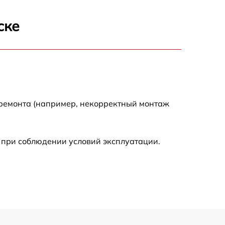
1800 р
ске
1100 р
1100 р
1800 р
 ремонта (например, некорректный монтаж
1000 р
 при соблюдении условий эксплуатации.
1550 р
1550 р
750 р