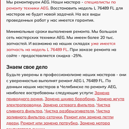
Мы ремонтируем AEG. Наши мастера -
специалисты по
ремонту техники AEG
. Восстановить модель L 76489 FL для
мастеров не будет новой задачей. На все виды
проведенных работ у нас имеется гарантия.
Минимальные сроки выполнения ремонта. Мы большая
сеть мастерских техники AEG. Мы имеем более 20 тыс.
запчастей. И возможно на наших складах
уже имеется
запчасть на модель L 76489 FL
. При заказе ремонта на
сайте - предоставляется скидка -25%.
Знаем свое дело
Будьте уверены в профессионализме наших мастеров - они
с уверенностью выполнят ремонт AEG L 76489 FL. По
данным наших мастеров в Челябинске по ремонту AEG,
наиболее востребованы следующие услуги:
Замена
приводного ремня
,
Замена шкива барабана
,
Замена жгута
электропроводки
,
Замена сетевого фильтра
,
Чистка
сливного фильтра
,
Чистка разбрызгивателя
,
Чистка
заливного фильтра-сеточки
,
Ремонт или замена петли
двери
,
Ремонт или замена патрубка
,
Замена мотора
вентилятора сушки
.