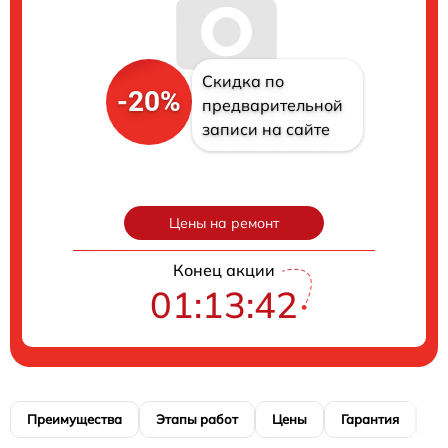
Скидка по
-20%
предварительной
записи на сайте
Цены на ремонт
Конец акции
01:13:40
Преимущества
Этапы работ
Цены
Гарантия
М