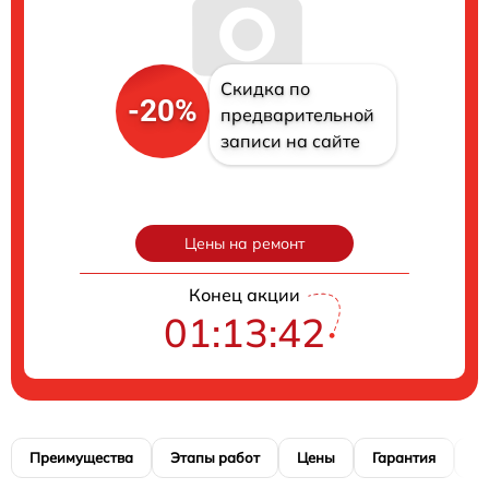
Скидка по
-20%
предварительной
записи на сайте
Цены на ремонт
Конец акции
01:13:41
Преимущества
Этапы работ
Цены
Гарантия
М