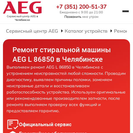
+7 (351) 200-51-37
Ежедневно с 9:00 до 21:00
Сервисный центр AEG
в
Позвонить
мне утром
Челябинске
Сервисный центр AEG
Каталог устройств
Ремонт
Ремонт стиральной машины
AEG L 86850 в Челябинске
Выполняем ремонт AEG L 86850 в Челябинске с
устранением неисправностей любой сложности. Проводим
диагностику, выявляем причины поломки, заменяем
неисправные детали и восстанавливаем
работоспособность устройства. Используем оригинальные
или рекомендованные производителем запчасти, после
ремонта выполняем проверку всех функций и
предоставляем гарантию.
Официальный сервис