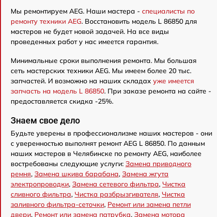
Мы ремонтируем AEG. Наши мастера -
специалисты по
ремонту техники AEG
. Восстановить модель L 86850 для
мастеров не будет новой задачей. На все виды
проведенных работ у нас имеется гарантия.
Минимальные сроки выполнения ремонта. Мы большая
сеть мастерских техники AEG. Мы имеем более 20 тыс.
запчастей. И возможно на наших складах
уже имеется
запчасть на модель L 86850
. При заказе ремонта на сайте -
предоставляется скидка -25%.
Знаем свое дело
Будьте уверены в профессионализме наших мастеров - они
с уверенностью выполнят ремонт AEG L 86850. По данным
наших мастеров в Челябинске по ремонту AEG, наиболее
востребованы следующие услуги:
Замена приводного
ремня
,
Замена шкива барабана
,
Замена жгута
электропроводки
,
Замена сетевого фильтра
,
Чистка
сливного фильтра
,
Чистка разбрызгивателя
,
Чистка
заливного фильтра-сеточки
,
Ремонт или замена петли
двери
,
Ремонт или замена патрубка
,
Замена мотора