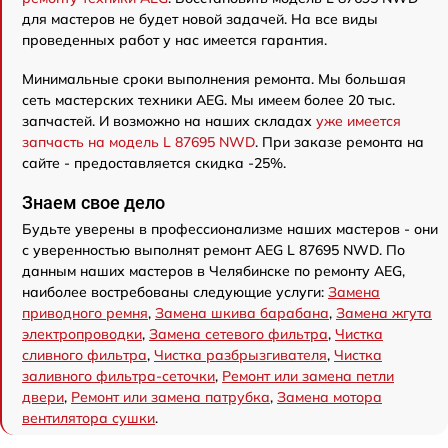
для мастеров не будет новой задачей. На все виды
проведенных работ у нас имеется гарантия.
Минимальные сроки выполнения ремонта. Мы большая
сеть мастерских техники AEG. Мы имеем более 20 тыс.
запчастей. И возможно на наших складах
уже имеется
запчасть на модель L 87695 NWD
. При заказе ремонта на
сайте - предоставляется скидка -25%.
Знаем свое дело
Будьте уверены в профессионализме наших мастеров - они
с уверенностью выполнят ремонт AEG L 87695 NWD. По
данным наших мастеров в Челябинске по ремонту AEG,
наиболее востребованы следующие услуги:
Замена
приводного ремня
,
Замена шкива барабана
,
Замена жгута
электропроводки
,
Замена сетевого фильтра
,
Чистка
сливного фильтра
,
Чистка разбрызгивателя
,
Чистка
заливного фильтра-сеточки
,
Ремонт или замена петли
двери
,
Ремонт или замена патрубка
,
Замена мотора
вентилятора сушки
.