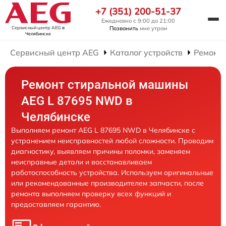
+7 (351) 200-51-37
Ежедневно с 9:00 до 21:00
Сервисный центр AEG
в
Позвонить
мне утром
Челябинске
Сервисный центр AEG
Каталог устройств
Ремонт
Ремонт стиральной машины
AEG L 87695 NWD в
Челябинске
Выполняем ремонт AEG L 87695 NWD в Челябинске с
устранением неисправностей любой сложности. Проводим
диагностику, выявляем причины поломки, заменяем
неисправные детали и восстанавливаем
работоспособность устройства. Используем оригинальные
или рекомендованные производителем запчасти, после
ремонта выполняем проверку всех функций и
предоставляем гарантию.