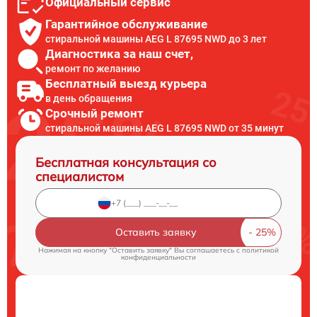
Официальный сервис
Гарантийное обслуживание
стиральной машины AEG L 87695 NWD до 3 лет
Диагностика за наш счет,
ремонт по желанию
Бесплатный выезд курьера
в день обращения
Срочный ремонт
стиральной машины AEG L 87695 NWD от 35 минут
Бесплатная консультация со
специалистом
Оставить заявку
Нажимая на кнопку "Оставить заявку" Вы соглашаетесь c
политикой
конфиденциальности