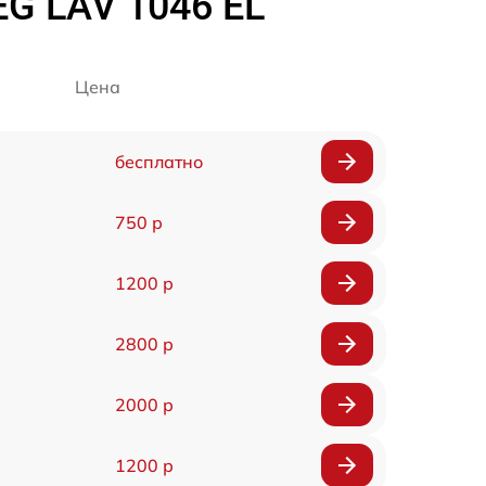
G LAV 1046 EL
Цена
бесплатно
750 р
1200 р
2800 р
2000 р
1200 р