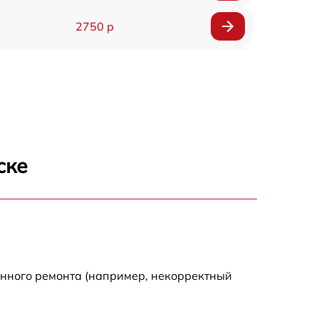
2750 р
850 р
2450 р
1800 р
ске
1100 р
1100 р
1800 р
енного ремонта (например, некорректный
1000 р