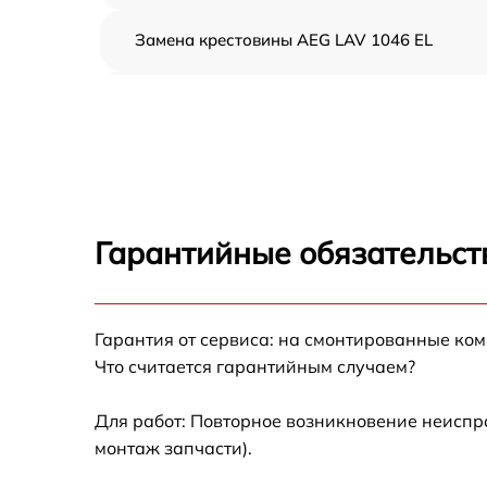
Замена крестовины AEG LAV 1046 EL
Корпусный ремонт (замена резинок,
креплений, кнопок) AEG LAV 1046 EL
Ремонт платы управления (восстановление)
AEG LAV 1046 EL
Замена блока управления AEG LAV 1046 EL
Гарантийные обязательст
Ремонт/замена датчика температуры AEG
LAV 1046 EL
Гарантия от сервиса: на смонтированные ко
Замена УБЛ AEG LAV 1046 EL
Что считается гарантийным случаем?
Замена циркуляционного насоса AEG LAV
1046 EL
Для работ: Повторное возникновение неиспр
монтаж запчасти).
Замена сливного шланга AEG LAV 1046 EL