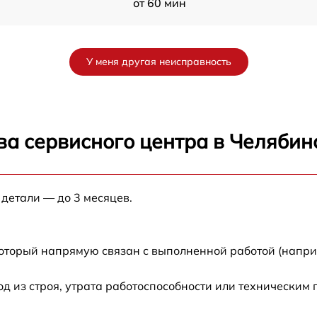
от 60 мин
от 60 мин
У меня другая неисправность
от 60 мин
от 60 мин
ва сервисного центра в Челябин
от 60 мин
 детали — до 3 месяцев.
от 60 мин
от 60 мин
который напрямую связан с выполненной работой (напри
от 60 мин
 из строя, утрата работоспособности или техническим