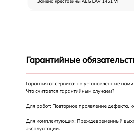
Замена крестовины AEG LAV 1451 VI
Корпусный ремонт (замена резинок,
креплений, кнопок) AEG LAV 1451 VI
Ремонт платы управления (восстановление)
AEG LAV 1451 VI
Замена блока управления AEG LAV 1451 VI
Гарантийные обязательст
Ремонт/замена датчика температуры AEG
LAV 1451 VI
Гарантия от сервиса: на установленные нами
Замена УБЛ AEG LAV 1451 VI
Что считается гарантийным случаем?
Замена циркуляционного насоса AEG LAV
1451 VI
Для работ: Повторное проявление дефекта, 
Замена сливного шланга AEG LAV 1451 VI
Для комплектующих: Преждевременный выход
эксплуатации.