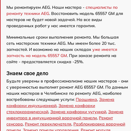
Мы ремонтируем AEG. Наши мастера -
специалисты по
ремонту техники AEG
. Восстановить модель 65557 GM для
мастеров не будет новой задачей. На все виды
проведенных работ у нас имеется гарантия.
Минимальные сроки выполнения ремонта. Мы большая
сеть мастерских техники AEG. Мы имеем более 20 тыс.
запчастей. И возможно на наших складах
уже имеется
запчасть на модель 65557 GM
. При заказе ремонта на
сайте - предоставляется скидка -25%.
Знаем свое дело
Будьте уверены в профессионализме наших мастеров - они
с уверенностью выполнят ремонт AEG 65557 GM. По данным
наших мастеров в Челябинске по ремонту AEG, наиболее
востребованы следующие услуги:
Прошивка
,
Замена
конфорки индукционной
,
Замена конфорки
стеклокерамической
,
Замена конфорки чугунной
,
Замена
инвентора в индукционной варочной панели
,
Ремонт
сенсора
,
Ремонт переключателя
,
Разблокировка варочной
панели
,
Замена панели управления
,
Ремонт модуля