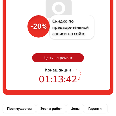
Скидка по
-20%
предварительной
записи на сайте
Цены на ремонт
Конец акции
01:13:41
Преимущества
Этапы работ
Цены
Гарантия
М