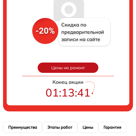
Скидка по
-20%
предварительной
записи на сайте
Цены на ремонт
Конец акции
01:13:40
Преимущества
Этапы работ
Цены
Гарантия
М