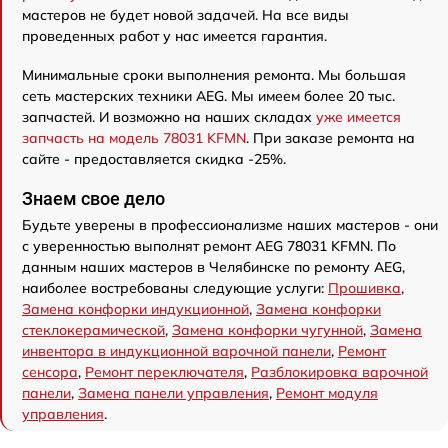
мастеров не будет новой задачей. На все виды
проведенных работ у нас имеется гарантия.
Минимальные сроки выполнения ремонта. Мы большая
сеть мастерских техники AEG. Мы имеем более 20 тыс.
запчастей. И возможно на наших складах
уже имеется
запчасть на модель 78031 KFMN
. При заказе ремонта на
сайте - предоставляется скидка -25%.
Знаем свое дело
Будьте уверены в профессионализме наших мастеров - они
с уверенностью выполнят ремонт AEG 78031 KFMN. По
данным наших мастеров в Челябинске по ремонту AEG,
наиболее востребованы следующие услуги:
Прошивка
,
Замена конфорки индукционной
,
Замена конфорки
стеклокерамической
,
Замена конфорки чугунной
,
Замена
инвентора в индукционной варочной панели
,
Ремонт
сенсора
,
Ремонт переключателя
,
Разблокировка варочной
панели
,
Замена панели управления
,
Ремонт модуля
управления
.