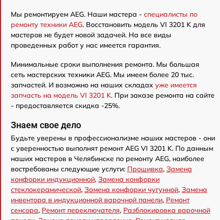
Мы ремонтируем AEG. Наши мастера -
специалисты по
ремонту техники AEG
. Восстановить модель VI 3201 K для
мастеров не будет новой задачей. На все виды
проведенных работ у нас имеется гарантия.
Минимальные сроки выполнения ремонта. Мы большая
сеть мастерских техники AEG. Мы имеем более 20 тыс.
запчастей. И возможно на наших складах
уже имеется
запчасть на модель VI 3201 K
. При заказе ремонта на сайте
- предоставляется скидка -25%.
Знаем свое дело
Будьте уверены в профессионализме наших мастеров - они
с уверенностью выполнят ремонт AEG VI 3201 K. По данным
наших мастеров в Челябинске по ремонту AEG, наиболее
востребованы следующие услуги:
Прошивка
,
Замена
конфорки индукционной
,
Замена конфорки
стеклокерамической
,
Замена конфорки чугунной
,
Замена
инвентора в индукционной варочной панели
,
Ремонт
сенсора
,
Ремонт переключателя
,
Разблокировка варочной