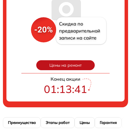
Скидка по
-20%
предварительной
записи на сайте
Цены на ремонт
Конец акции
01:13:40
Преимущества
Этапы работ
Цены
Гарантия
М