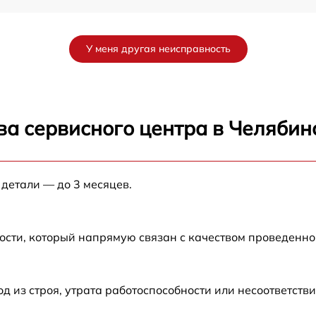
от 60 мин
У меня другая неисправность
от 60 мин
от 60 мин
ва сервисного центра в Челябин
от 60 мин
 детали — до 3 месяцев.
от 60 мин
от 60 мин
ости, который напрямую связан с качеством проведенн
1
от 60 мин
из строя, утрата работоспособности или несоответств
от 60 мин