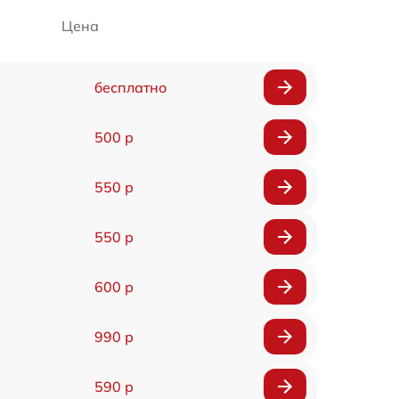
Цена
бесплатно
500 р
550 р
550 р
600 р
990 р
590 р