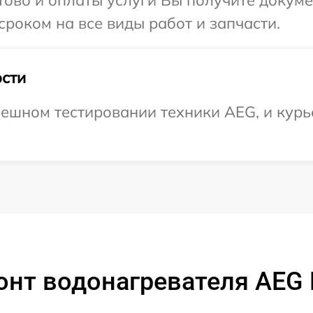
отово и оплаты услуги Вы получите докум
роком на все виды работ и запчасти.
сти
ешном тестировании техники AEG, и курь
нт водонагревателя AEG 