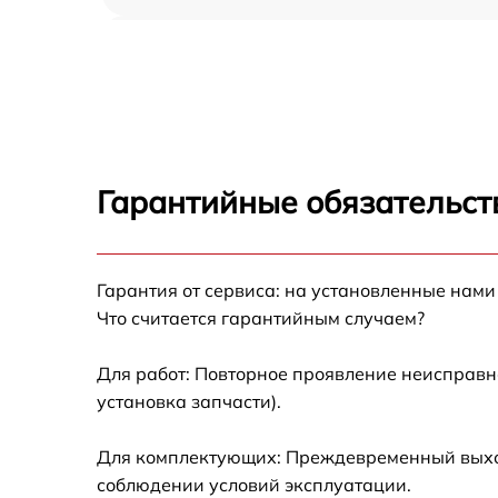
Профилактическая чистка AEG DDLE 21
Basis
Замена платы управления AEG DDLE 21
Basis
Ремонт платы управления (восстановление)
AEG DDLE 21 Basis
Гарантийные обязательст
Ремонт/замена датчика температуры AEG
DDLE 21 Basis
Гарантия от сервиса: на установленные нами
Замена прокладки AEG DDLE 21 Basis
Что считается гарантийным случаем?
Ремонт модуля управления AEG DDLE 21
Basis
Для работ: Повторное проявление неисправн
установка запчасти).
Замена труб поступления воды AEG DDLE 2
Basis
Для комплектующих: Преждевременный выход 
Ликвидация протечек AEG DDLE 21 Basis
соблюдении условий эксплуатации.