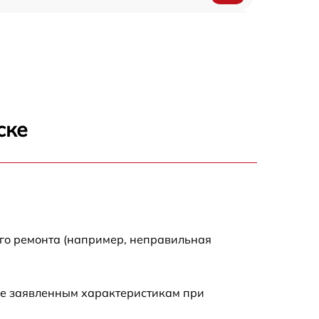
1000 р
1100 р
1250 р
ске
500 р
550 р
450 р
ого ремонта (например, неправильная
1000 р
ие заявленным характеристикам при
600 р