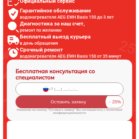
Официальный сервис
Гарантийное обслуживание
водонагревателя AEG EWH Basis 150 до 3 лет
Диагностика за наш счет,
ремонт по желанию
Бесплатный выезд курьера
в день обращения
Срочный ремонт
водонагревателя AEG EWH Basis 150 от 35 минут
Бесплатная консультация со
специалистом
Оставить заявку
Нажимая на кнопку "Оставить заявку" Вы соглашаетесь c
политикой
конфиденциальности