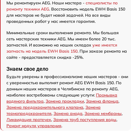
Мы ремонтируем AEG. Наши мастера -
специалисты по
ремонту техники AEG
. Восстановить модель EWH Basis 150
для мастеров не будет новой задачей. На все виды
проведенных работ у нас имеется гарантия.
Минимальные сроки выполнения ремонта. Мы большая
сеть мастерских техники AEG. Мы имеем более 20 тыс.
запчастей. И возможно на наших складах
уже имеется
запчасть на модель EWH Basis 150
. При заказе ремонта на
сайте - предоставляется скидка -25%.
Знаем свое дело
Будьте уверены в профессионализме наших мастеров - они
с уверенностью выполнят ремонт AEG EWH Basis 150. По
данным наших мастеров в Челябинске по ремонту AEG,
наиболее востребованы следующие услуги:
Промывка
водяного фильтра
,
Замена прокладки
,
Замена фланца
,
Замена предохранительного клапана
,
Замена
термопредохранителя
,
Замена анода
,
Замена мембраны
,
Ликвидация протечек
,
Замена труб поступления воды
,
Ремонт модуля управления
.