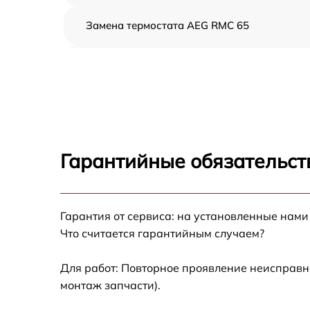
Замена термостата AEG RMC 65
Профилактическая чистка AEG RMC 65
Замена платы управления AEG RMC 65
Ремонт платы управления (восстановление)
AEG RMC 65
Гарантийные обязательст
Ремонт/замена датчика температуры AEG
RMC 65
Гарантия от сервиса: на установленные нами
Замена прокладки AEG RMC 65
Что считается гарантийным случаем?
Ремонт модуля управления AEG RMC 65
Для работ: Повторное проявление неисправн
монтаж запчасти).
Замена труб поступления воды AEG RMC 65