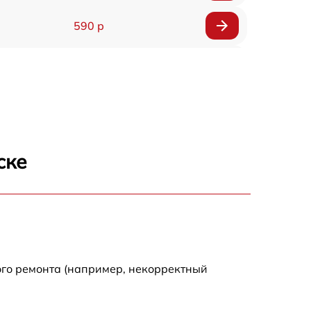
590 р
1000 р
1100 р
1250 р
ске
500 р
550 р
450 р
ого ремонта (например, некорректный
1000 р