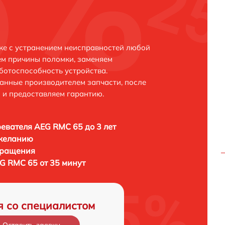
ке с устранением неисправностей любой
ем причины поломки, заменяем
ботоспособность устройства.
анные производителем запчасти, после
 и предоставляем гарантию.
евателя AEG RMC 65 до 3 лет
 желанию
бращения
G RMC 65 от 35 минут
я со специалистом