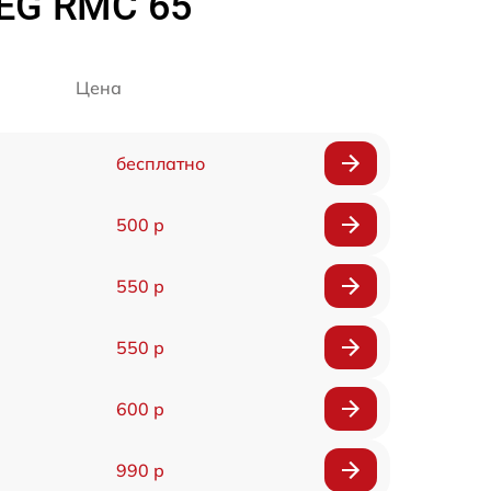
EG RMC 65
Цена
бесплатно
500 р
550 р
550 р
600 р
990 р