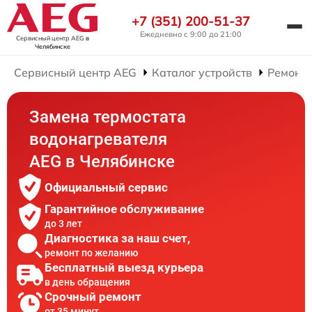
+7 (351) 200-51-37
Ежедневно с 9:00 до 21:00
Сервисный центр AEG
в
Челябинске
Сервисный центр AEG
Каталог устройств
Ремонт 
Замена термостата
водонагревателя
AEG в Челябинске
Официальный сервис
Гарантийное обслуживание
до 3 лет
Диагностика за наш счет,
ремонт по желанию
Бесплатный выезд курьера
в день обращения
Срочный ремонт
от 35 минут