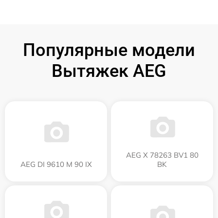
Популярные модели
Вытяжек AEG
AEG X 78263 BV1 80
AEG DI 9610 M 90 IX
BK