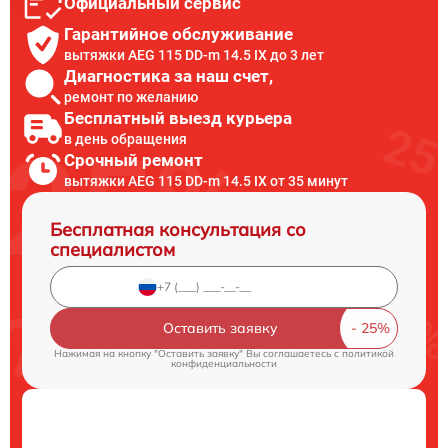
Официальный сервис
Гарантийное обслуживание
вытяжки AEG 115 DD-m 14.5 IX до 3 лет
Диагностика за наш счет,
ремонт по желанию
Бесплатный выезд курьера
в день обращения
Срочный ремонт
вытяжки AEG 115 DD-m 14.5 IX от 35 минут
Бесплатная консультация со
специалистом
Оставить заявку
Нажимая на кнопку "Оставить заявку" Вы соглашаетесь c
политикой
конфиденциальности