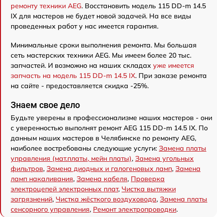
ремонту техники AEG
. Восстановить модель 115 DD-m 14.5
IX для мастеров не будет новой задачей. На все виды
проведенных работ у нас имеется гарантия.
Минимальные сроки выполнения ремонта. Мы большая
сеть мастерских техники AEG. Мы имеем более 20 тыс.
запчастей. И возможно на наших складах
уже имеется
запчасть на модель 115 DD-m 14.5 IX
. При заказе ремонта
на сайте - предоставляется скидка -25%.
Знаем свое дело
Будьте уверены в профессионализме наших мастеров - они
с уверенностью выполнят ремонт AEG 115 DD-m 14.5 IX. По
данным наших мастеров в Челябинске по ремонту AEG,
наиболее востребованы следующие услуги:
Замена платы
управления (мат.платы, мейн платы)
,
Замена угольных
фильтров
,
Замена диодных и галогеновых ламп
,
Замена
ламп накаливания
,
Замена кабеля
,
Проверка
электроцепей электронных плат
,
Чистка вытяжки
загрязнений
,
Чистка жёсткого воздуховода
,
Замена платы
сенсорного управления
,
Ремонт электропроводки
.