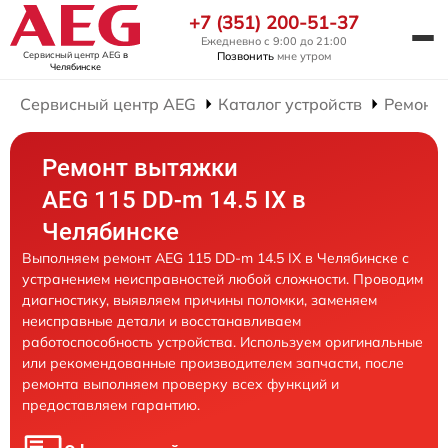
+7 (351) 200-51-37
Ежедневно с 9:00 до 21:00
Сервисный центр AEG
в
Позвонить
мне утром
Челябинске
Сервисный центр AEG
Каталог устройств
Ремонт
Ремонт вытяжки
AEG 115 DD-m 14.5 IX в
Челябинске
Выполняем ремонт AEG 115 DD-m 14.5 IX в Челябинске с
устранением неисправностей любой сложности. Проводим
диагностику, выявляем причины поломки, заменяем
неисправные детали и восстанавливаем
работоспособность устройства. Используем оригинальные
или рекомендованные производителем запчасти, после
ремонта выполняем проверку всех функций и
предоставляем гарантию.