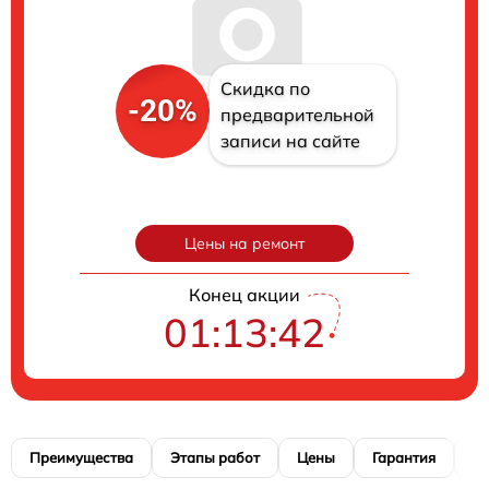
Скидка по
-20%
предварительной
записи на сайте
Цены на ремонт
Конец акции
01:13:41
Преимущества
Этапы работ
Цены
Гарантия
М