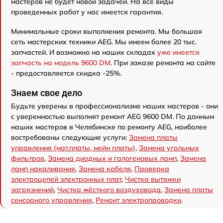
мастеров не будет новой задачей. На все виды
проведенных работ у нас имеется гарантия.
Минимальные сроки выполнения ремонта. Мы большая
сеть мастерских техники AEG. Мы имеем более 20 тыс.
запчастей. И возможно на наших складах
уже имеется
запчасть на модель 9600 DM
. При заказе ремонта на сайте
- предоставляется скидка -25%.
Знаем свое дело
Будьте уверены в профессионализме наших мастеров - они
с уверенностью выполнят ремонт AEG 9600 DM. По данным
наших мастеров в Челябинске по ремонту AEG, наиболее
востребованы следующие услуги:
Замена платы
управления (мат.платы, мейн платы)
,
Замена угольных
фильтров
,
Замена диодных и галогеновых ламп
,
Замена
ламп накаливания
,
Замена кабеля
,
Проверка
электроцепей электронных плат
,
Чистка вытяжки
загрязнений
,
Чистка жёсткого воздуховода
,
Замена платы
сенсорного управления
,
Ремонт электропроводки
.