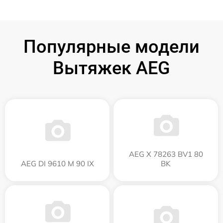
Популярные модели
Вытяжек AEG
AEG X 78263 BV1 80
AEG DI 9610 M 90 IX
BK