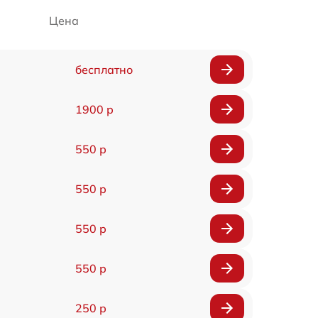
Цена
бесплатно
1900 р
550 р
550 р
550 р
550 р
250 р