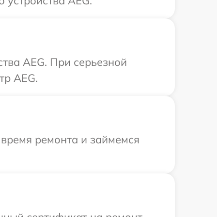
о устройства AEG.
ства AEG. При серьезной
тр AEG.
 время ремонта и займемся