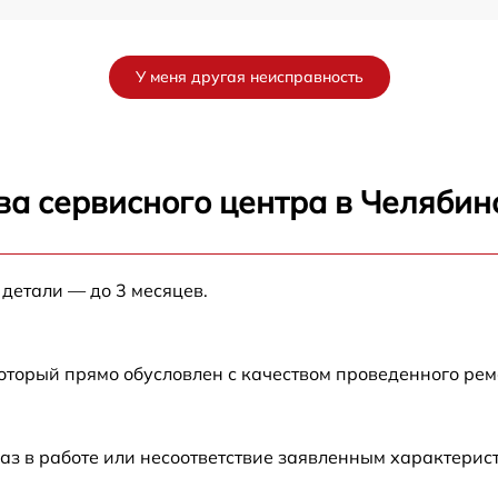
 M
от 60 мин
У меня другая неисправность
от 60 мин
от 60 мин
ва сервисного центра в Челябин
от 60 мин
 детали — до 3 месяцев.
от 60 мин
от 60 мин
который прямо обусловлен с качеством проведенного ре
от 60 мин
аз в работе или несоответствие заявленным характери
от 60 мин