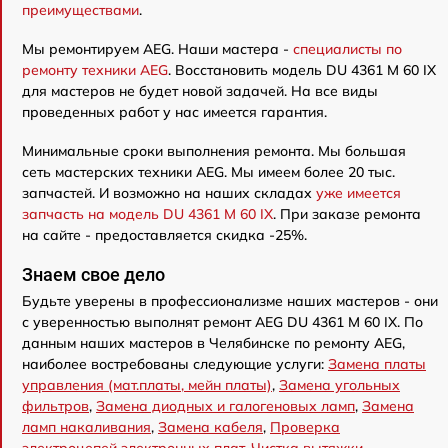
преимуществами
.
Мы ремонтируем AEG. Наши мастера -
специалисты по
ремонту техники AEG
. Восстановить модель DU 4361 M 60 IX
для мастеров не будет новой задачей. На все виды
проведенных работ у нас имеется гарантия.
Минимальные сроки выполнения ремонта. Мы большая
сеть мастерских техники AEG. Мы имеем более 20 тыс.
запчастей. И возможно на наших складах
уже имеется
запчасть на модель DU 4361 M 60 IX
. При заказе ремонта
на сайте - предоставляется скидка -25%.
Знаем свое дело
Будьте уверены в профессионализме наших мастеров - они
с уверенностью выполнят ремонт AEG DU 4361 M 60 IX. По
данным наших мастеров в Челябинске по ремонту AEG,
наиболее востребованы следующие услуги:
Замена платы
управления (мат.платы, мейн платы)
,
Замена угольных
фильтров
,
Замена диодных и галогеновых ламп
,
Замена
ламп накаливания
,
Замена кабеля
,
Проверка
электроцепей электронных плат
,
Чистка вытяжки