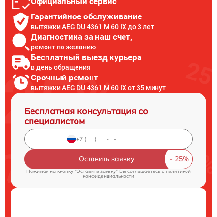
Официальный сервис
Гарантийное обслуживание
вытяжки AEG DU 4361 M 60 IX до 3 лет
Диагностика за наш счет,
ремонт по желанию
Бесплатный выезд курьера
в день обращения
Срочный ремонт
вытяжки AEG DU 4361 M 60 IX от 35 минут
Бесплатная консультация со
специалистом
Оставить заявку
Нажимая на кнопку "Оставить заявку" Вы соглашаетесь c
политикой
конфиденциальности